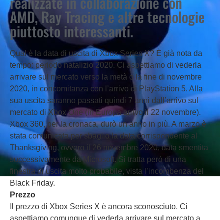
realizzate in collaborazione con
AMD, Ray Tracing e altre tecnologie
piuttosto interessanti.
Qual è la data di uscita di Xbox Series X? È già nota da
tempo: periodo natalizio 2020. Ci aspettiamo di vederla
arrivare sul mercato verso la metà o la fine di novembre
2020, in concomitanza con l’arrivo di PlayStation 5. Alla
sua uscita saranno passati quindi 7 anni dall’arrivo sul
mercato di Xbox One (in Europa arrivo il 22 novembre).
Xbox 360, per la cronaca, durò un anno in più. A marzo è
stata comunicata per sbaglio la data corrispondente al
Thanksgiving, ovvero il 26 novembre 2020, data smentita
successivamente da Microsoft. Si tratta però di una
finestra di uscita molto probabile, vista l’incombenza del
Black Friday.
Prezzo
Il prezzo di Xbox Series X è ancora sconosciuto. Ci
aspettiamo comunque di vederla arrivare sul mercato a