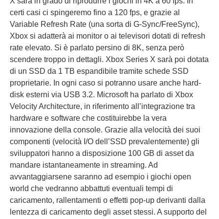
X sarà in grado di riprodurre i giochi in 4K a 60 fps. In
certi casi ci spingeremo fino a 120 fps, e grazie al
Variable Refresh Rate (una sorta di G-Sync/FreeSync),
Xbox si adatterà ai monitor o ai televisori dotati di refresh
rate elevato. Si è parlato persino di 8K, senza però
scendere troppo in dettagli. Xbox Series X sarà poi dotata
di un SSD da 1 TB espandibile tramite schede SSD
proprietarie. In ogni caso si potranno usare anche hard-
disk esterni via USB 3.2. Microsoft ha parlato di Xbox
Velocity Architecture, in riferimento all’integrazione tra
hardware e software che costituirebbe la vera
innovazione della console. Grazie alla velocità dei suoi
componenti (velocità I/O dell’SSD prevalentemente) gli
sviluppatori hanno a disposizione 100 GB di asset da
mandare istantaneamente in streaming. Ad
avvantaggiarsene saranno ad esempio i giochi open
world che vedranno abbattuti eventuali tempi di
caricamento, rallentamenti o effetti pop-up derivanti dalla
lentezza di caricamento degli asset stessi. A supporto del