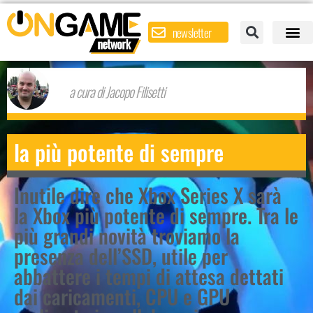
newsletter
a cura di Jacopo Filisetti
la più potente di sempre
Inutile dire che Xbox Series X sarà
la Xbox più potente di sempre. Tra le
più grandi novità troviamo la
presenza dell’SSD, utile per
abbattere i tempi di attesa dettati
dai caricamenti, CPU e GPU