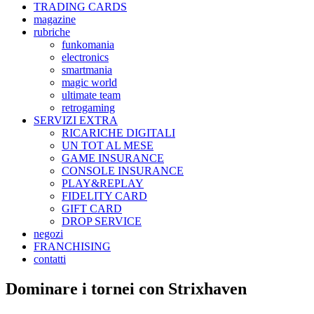
TRADING CARDS
magazine
rubriche
funkomania
electronics
smartmania
magic world
ultimate team
retrogaming
SERVIZI EXTRA
RICARICHE DIGITALI
UN TOT AL MESE
GAME INSURANCE
CONSOLE INSURANCE
PLAY&REPLAY
FIDELITY CARD
GIFT CARD
DROP SERVICE
negozi
FRANCHISING
contatti
Dominare i tornei con Strixhaven