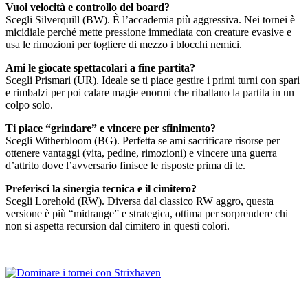
Vuoi velocità e controllo del board?
Scegli Silverquill (BW). È l’accademia più aggressiva. Nei tornei è
micidiale perché mette pressione immediata con creature evasive e
usa le rimozioni per togliere di mezzo i blocchi nemici.
Ami le giocate spettacolari a fine partita?
Scegli Prismari (UR). Ideale se ti piace gestire i primi turni con spari
e rimbalzi per poi calare magie enormi che ribaltano la partita in un
colpo solo.
Ti piace “grindare” e vincere per sfinimento?
Scegli Witherbloom (BG). Perfetta se ami sacrificare risorse per
ottenere vantaggi (vita, pedine, rimozioni) e vincere una guerra
d’attrito dove l’avversario finisce le risposte prima di te.
Preferisci la sinergia tecnica e il cimitero?
Scegli Lorehold (RW). Diversa dal classico RW aggro, questa
versione è più “midrange” e strategica, ottima per sorprendere chi
non si aspetta recursion dal cimitero in questi colori.