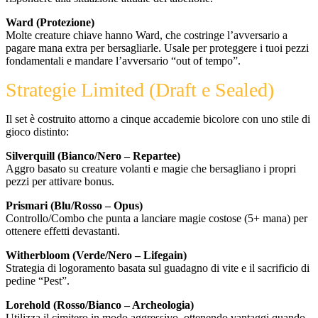
Ward (Protezione)
Molte creature chiave hanno Ward, che costringe l’avversario a
pagare mana extra per bersagliarle. Usale per proteggere i tuoi pezzi
fondamentali e mandare l’avversario “out of tempo”.
Strategie Limited
(Draft e Sealed)
Il set è costruito attorno a cinque accademie bicolore con uno stile di
gioco distinto:
Silverquill (Bianco/Nero – Repartee)
Aggro basato su creature volanti e magie che bersagliano i propri
pezzi per attivare bonus.
Prismari (Blu/Rosso – Opus)
Controllo/Combo che punta a lanciare magie costose (5+ mana) per
ottenere effetti devastanti.
Witherbloom (Verde/Nero – Lifegain)
Strategia di logoramento basata sul guadagno di vite e il sacrificio di
pedine “Pest”.
Lorehold (Rosso/Bianco – Archeologia)
Utilizza il cimitero in modo aggressivo, ottenendo vantaggi quando