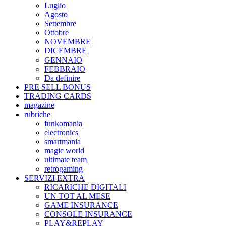
Luglio
Agosto
Settembre
Ottobre
NOVEMBRE
DICEMBRE
GENNAIO
FEBBRAIO
Da definire
PRE SELL BONUS
TRADING CARDS
magazine
rubriche
funkomania
electronics
smartmania
magic world
ultimate team
retrogaming
SERVIZI EXTRA
RICARICHE DIGITALI
UN TOT AL MESE
GAME INSURANCE
CONSOLE INSURANCE
PLAY&REPLAY