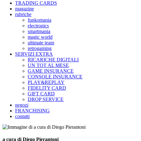
TRADING CARDS
magazine
rubriche
funkomania
electronics
smartmania
magic world
ultimate team
retrogaming
SERVIZI EXTRA
RICARICHE DIGITALI
UN TOT AL MESE
GAME INSURANCE
CONSOLE INSURANCE
PLAY&REPLAY
FIDELITY CARD
GIFT CARD
DROP SERVICE
negozi
FRANCHISING
contatti
a cura di Diego Pierantoni