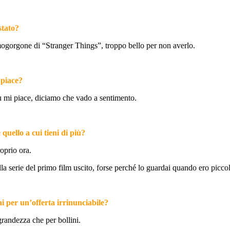
stato?
mogorgone di “Stranger Things”, troppo bello per non averlo.
 piace?
iù mi piace, diciamo che vado a sentimento.
 quello a cui tieni di più?
oprio ora.
a serie del primo film uscito, forse perché lo guardai quando ero piccolo 
ai per un’offerta irrinunciabile?
grandezza che per bollini.