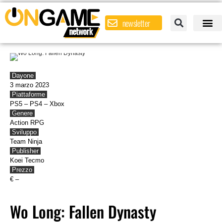
newsletter
Dayone
3 marzo 2023
|
Piattaforme
PS5 – PS4 – Xbox
Genere
Action RPG
|
Sviluppo
Team Ninja
|
Publisher
Koei Tecmo
|
Prezzo
€ –
|
Wo Long: Fallen Dynasty