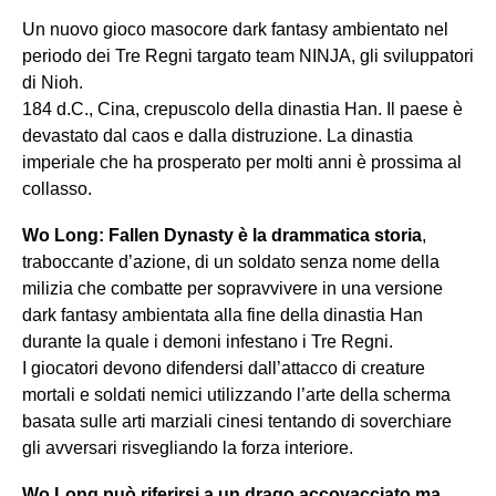
Un nuovo gioco masocore dark fantasy ambientato nel
periodo dei Tre Regni targato team NINJA, gli sviluppatori
di Nioh.
184 d.C., Cina, crepuscolo della dinastia Han. Il paese è
devastato dal caos e dalla distruzione. La dinastia
imperiale che ha prosperato per molti anni è prossima al
collasso.
Wo Long: Fallen Dynasty è la drammatica storia
,
traboccante d’azione, di un soldato senza nome della
milizia che combatte per sopravvivere in una versione
dark fantasy ambientata alla fine della dinastia Han
durante la quale i demoni infestano i Tre Regni.
I giocatori devono difendersi dall’attacco di creature
mortali e soldati nemici utilizzando l’arte della scherma
basata sulle arti marziali cinesi tentando di soverchiare
gli avversari risvegliando la forza interiore.
Wo Long può riferirsi a un drago accovacciato ma